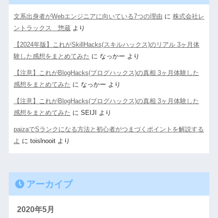
文系出身者がWebエンジニアに向いている7つの理由
に
株式会社レ
ントラックス 惣蔵
より
【2024年版】これがSkillHacks(スキルハックス)のリアル 3ヶ月体
験した感想をまとめてみた
に
なっかー
より
【注意】これがBlogHacks(ブログハックス)の真相 3ヶ月体験した
感想をまとめてみた
に
なっかー
より
【注意】これがBlogHacks(ブログハックス)の真相 3ヶ月体験した
感想をまとめてみた
に
SEIJI
より
paizaでSランクになる方法と初心者がつまづくポイントを解説する
よ
に
toislnooit
より
アーカイブ
2020年5月