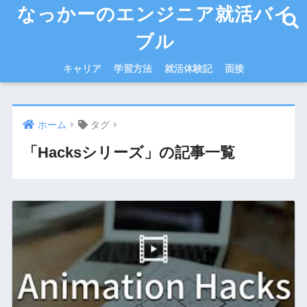
なっかーのエンジニア就活バイ
ブル
キャリア
学習方法
就活体験記
面接
ホーム
タグ
「Hacksシリーズ」の記事一覧