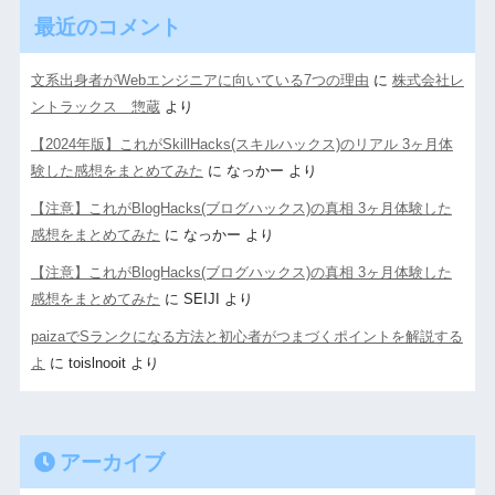
最近のコメント
文系出身者がWebエンジニアに向いている7つの理由
に
株式会社レ
ントラックス 惣蔵
より
【2024年版】これがSkillHacks(スキルハックス)のリアル 3ヶ月体
験した感想をまとめてみた
に
なっかー
より
【注意】これがBlogHacks(ブログハックス)の真相 3ヶ月体験した
感想をまとめてみた
に
なっかー
より
【注意】これがBlogHacks(ブログハックス)の真相 3ヶ月体験した
感想をまとめてみた
に
SEIJI
より
paizaでSランクになる方法と初心者がつまづくポイントを解説する
よ
に
toislnooit
より
アーカイブ